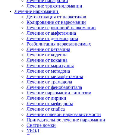
Лечение парафилии
Лечение трихотилломании
Лечение наркомании
Детоксикация от наркотиков
Кодирование от наркомании
Лечение героиновой наркомании
Лечение от амфетамина
Лечение от дезоморфина
Реабилитация наркозависимых
Лечение от кетамина
Лечение от кодеина
Лечение от кокаина
Лечение от марихуаны
Лечение от метадона
Лечение от метамфетамина
Лечение от трамадола
Лечение от фенобарбитала
Лечение наркомании гипнозом
Лечение от лирики
Лечение от мефедрона
Лечение от спайса
Лечение солевой наркозависимости
Принудительное лечение наркомании
Снятие ломки
УБОД