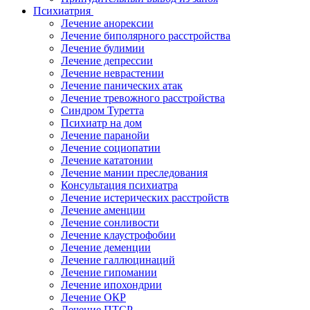
Психиатрия
Лечение анорексии
Лечение биполярного расстройства
Лечение булимии
Лечение депрессии
Лечение неврастении
Лечение панических атак
Лечение тревожного расстройства
Синдром Туретта
Психиатр на дом
Лечение паранойи
Лечение социопатии
Лечение кататонии
Лечение мании преследования
Консультация психиатра
Лечение истерических расстройств
Лечение аменции
Лечение сонливости
Лечение клаустрофобии
Лечение деменции
Лечение галлюцинаций
Лечение гипомании
Лечение ипохондрии
Лечение ОКР
Лечение ПТСР