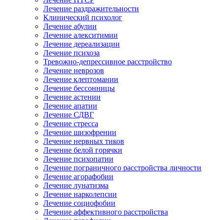
Лечение раздражительности
Клинический психолог
Лечение абулии
Лечение алекситимии
Лечение дереализации
Лечение психоза
Тревожно-депрессивное расстройство
Лечение неврозов
Лечение клептомании
Лечение бессонницы
Лечение астении
Лечение апатии
Лечение СДВГ
Лечение стресса
Лечение шизофрении
Лечение нервных тиков
Лечение белой горячки
Лечение психопатии
Лечение пограничного расстройства личности
Лечение агорафобии
Лечение лунатизма
Лечение нарколепсии
Лечение социофобии
Лечение аффективного расстройства