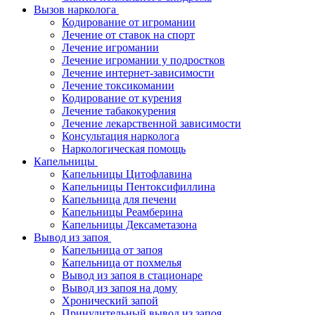
Вызов нарколога
Кодирование от игромании
Лечение от ставок на спорт
Лечение игромании
Лечение игромании у подростков
Лечение интернет-зависимости
Лечение токсикомании
Кодирование от курения
Лечение табакокурения
Лечение лекарственной зависимости
Консультация нарколога
Наркологическая помощь
Капельницы
Капельницы Цитофлавина
Капельницы Пентоксифиллина
Капельница для печени
Капельницы Реамберина
Капельницы Дексаметазона
Вывод из запоя
Капельница от запоя
Капельница от похмелья
Вывод из запоя в стационаре
Вывод из запоя на дому
Хронический запой
Принудительный вывод из запоя