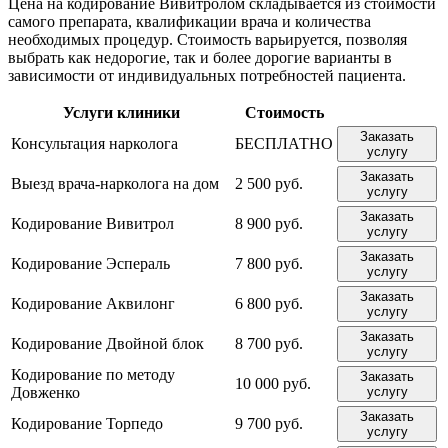
Цена на кодирование Вивитролом складывается из стоимости
самого препарата, квалификации врача и количества
необходимых процедур. Стоимость варьируется, позволяя
выбрать как недорогие, так и более дорогие варианты в
зависимости от индивидуальных потребностей пациента.
Услуги клиники
Стоимость
Заказать
Консультация нарколога
БЕСПЛАТНО
услугу
Заказать
Выезд врача-нарколога на дом
2 500 руб.
услугу
Заказать
Кодирование Вивитрол
8 900 руб.
услугу
Заказать
Кодирование Эспераль
7 800 руб.
услугу
Заказать
Кодирование Аквилонг
6 800 руб.
услугу
Заказать
Кодирование Двойной блок
8 700 руб.
услугу
Кодирование по методу
Заказать
10 000 руб.
Довженко
услугу
Заказать
Кодирование Торпедо
9 700 руб.
услугу